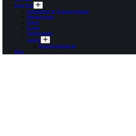
Dein Plus
Infrastruktur & Trainingsgelände
Mitgliedschaft
Pakete
Events
Tierfotografie
Galerie
Regenbogenbrücke
Blog