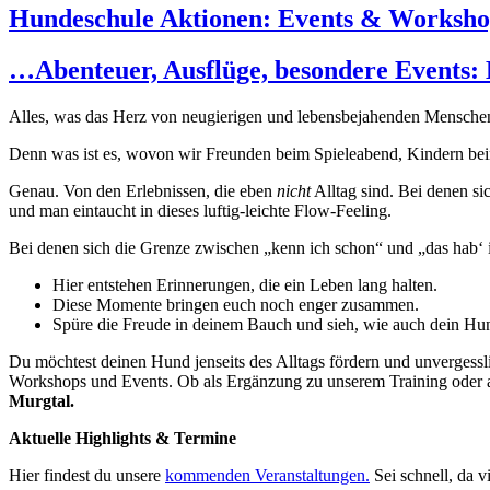
Hundeschule Aktionen: Events & Worksh
…Abenteuer, Ausflüge, besondere Events: 
Alles, was das Herz von neugierigen und lebensbejahenden Menschen 
Denn was ist es, wovon wir Freunden beim Spieleabend, Kindern be
Genau. Von den Erlebnissen, die eben
nicht
Alltag sind. Bei denen si
und man eintaucht in dieses luftig-leichte Flow-Feeling.
Bei denen sich die Grenze zwischen „kenn ich schon“ und „das hab‘ i
Hier entstehen Erinnerungen, die ein Leben lang halten.
Diese Momente bringen euch noch enger zusammen.
Spüre die Freude in deinem Bauch und sieh, wie auch dein Hun
Du möchtest deinen Hund jenseits des Alltags fördern und unverges
Workshops und Events. Ob als Ergänzung zu unserem Training oder a
Murgtal.
Aktuelle Highlights & Termine
Hier findest du unsere
kommenden Veranstaltungen.
Sei schnell, da 